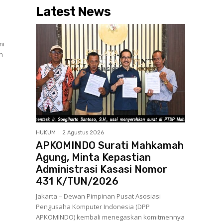
Latest News
mi
n
HUKUM
2 Agustus 2026
APKOMINDO Surati Mahkamah
Agung, Minta Kepastian
Administrasi Kasasi Nomor
431 K/TUN/2026
Jakarta – Dewan Pimpinan Pusat Asosiasi
Pengusaha Komputer Indonesia (DPP
APKOMINDO) kembali menegaskan komitmennya