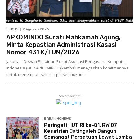
HUKUM
2 Agustus 2026
APKOMINDO Surati Mahkamah Agung,
Minta Kepastian Administrasi Kasasi
Nomor 431 K/TUN/2026
Jakarta – Dewan Pimpinan Pusat Asosiasi Pengusaha Komputer
Indonesia (DPP APKOMINDO) kembali menegaskan komitmennya
untuk menempuh seluruh proses hukum...
- Advertisement -
BREAKINGNEWS
Peringati HUT RI ke-81, RW 07
Kesatrian Jatingaleh Bangun
Semangat Persatuan Lewat Lomba