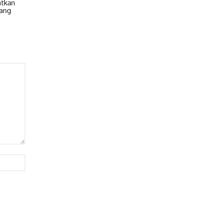
atkan
ang
Website: