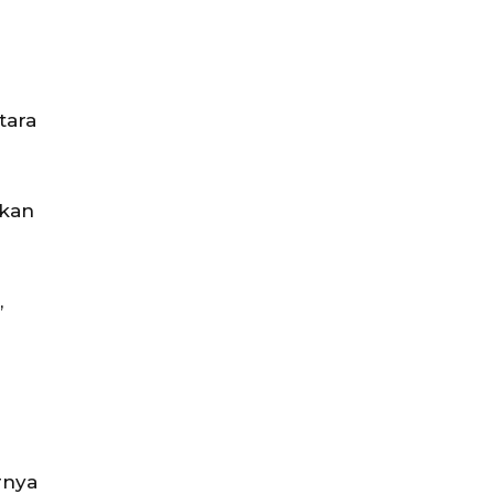
tara
ukan
,
rnya