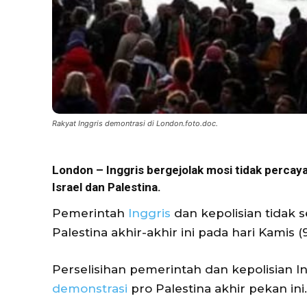
Rakyat Inggris demontrasi di London.foto.doc.
London – Inggris bergejolak mosi tidak percay
Israel dan Palestina.
Pemerintah
Inggris
dan kepolisian tidak s
Palestina akhir-akhir ini pada hari Kamis (9
Perselisihan pemerintah dan kepolisian I
demonstrasi
pro Palestina akhir pekan ini.