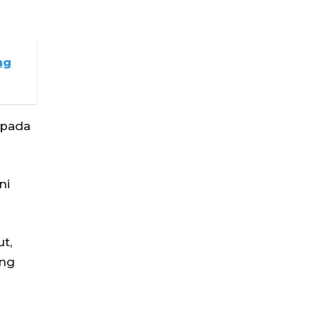
ng
 pada
ni
t,
ang