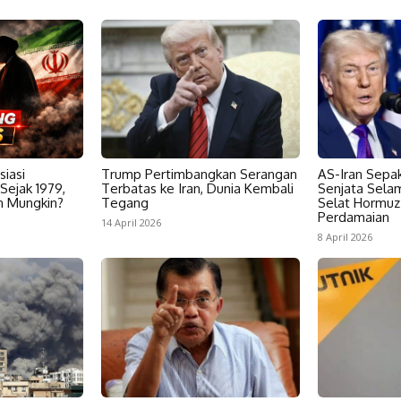
siasi
Trump Pertimbangkan Serangan
AS-Iran Sepa
Sejak 1979,
Terbatas ke Iran, Dunia Kembali
Senjata Sela
n Mungkin?
Tegang
Selat Hormuz
Perdamaian
14 April 2026
8 April 2026