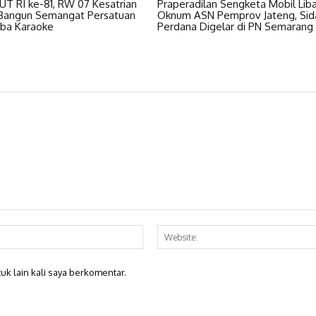
HUT RI ke-81, RW 07 Kesatrian
Praperadilan Sengketa Mobil Lib
 Bangun Semangat Persatuan
Oknum ASN Pemprov Jateng, Sid
ba Karaoke
Perdana Digelar di PN Semarang
Email:*
uk lain kali saya berkomentar.