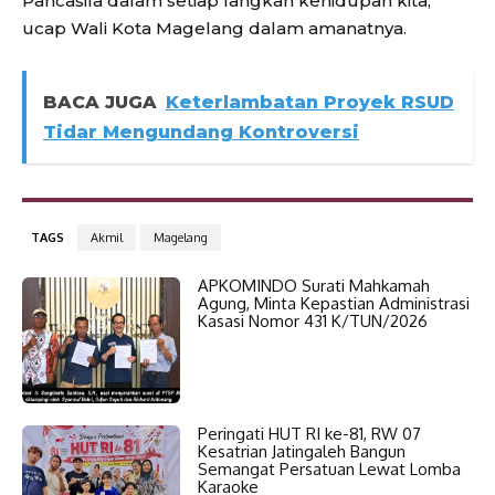
Pancasila dalam setiap langkah kehidupan kita,”
ucap Wali Kota Magelang dalam amanatnya.
BACA JUGA
Keterlambatan Proyek RSUD
Tidar Mengundang Kontroversi
TAGS
Akmil
Magelang
APKOMINDO Surati Mahkamah
Agung, Minta Kepastian Administrasi
Kasasi Nomor 431 K/TUN/2026
Peringati HUT RI ke-81, RW 07
Kesatrian Jatingaleh Bangun
Semangat Persatuan Lewat Lomba
Karaoke