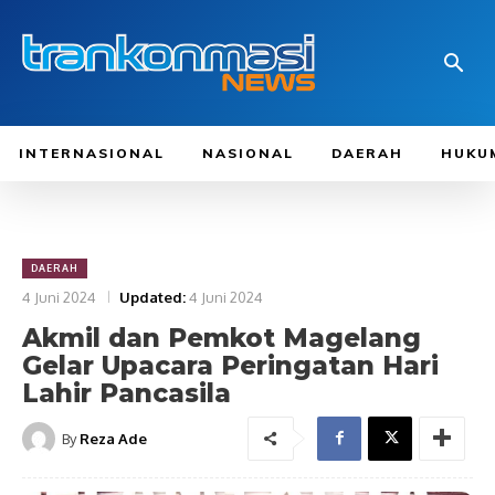
INTERNASIONAL
NASIONAL
DAERAH
HUKU
DAERAH
4 Juni 2024
Updated:
4 Juni 2024
Akmil dan Pemkot Magelang
Gelar Upacara Peringatan Hari
Lahir Pancasila
By
Reza Ade