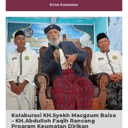
Kolaburasi KH.Syekh Macgzum Baisa
– KH.Abdulloh Faqih Rancang
Program Keumatan Dirikan