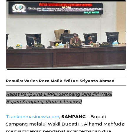
Penulis: Varies Reza Malik Editor: Sriyanto Ahmad
Rapat Paripurna DPRD Sampang Dihadiri Wakil
Bupati Sampang. (Foto: Istimewa)
Trankonmasinews.com
,
SAMPANG
– Bupati
Sampang melalui Wakil Bupati H. Alhamd Mahfudz
menyampaikan pendapat akhir terhadap dua