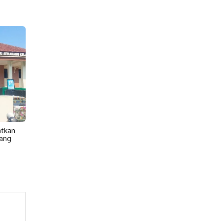
atkan
ang