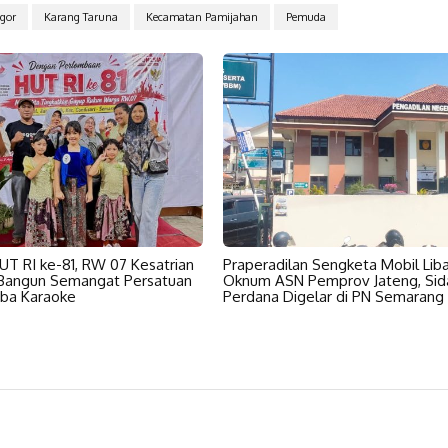
gor
Karang Taruna
Kecamatan Pamijahan
Pemuda
HUT RI ke-81, RW 07 Kesatrian
Praperadilan Sengketa Mobil Lib
 Bangun Semangat Persatuan
Oknum ASN Pemprov Jateng, Sid
ba Karaoke
Perdana Digelar di PN Semarang