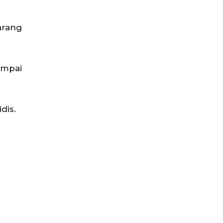
arang
ampai
dis.