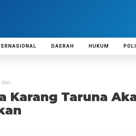
TERNASIONAL
DAERAH
HUKUM
POL
r 2023
a Karang Taruna Ak
kan