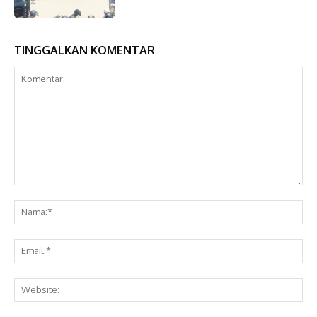
TINGGALKAN KOMENTAR
Komentar:
Na
Ema
Web