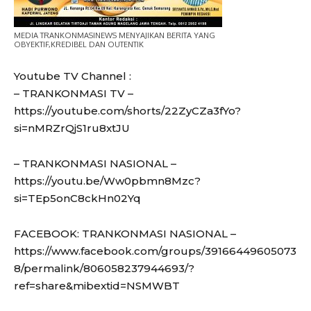
MEDIA TRANKONMASINEWS MENYAJIKAN BERITA YANG
OBYEKTIF,KREDIBEL DAN OUTENTIK
Youtube TV Channel :
– TRANKONMASI TV –
https://youtube.com/shorts/22ZyCZa3fYo?
si=nMRZrQjS1ru8xtJU
– TRANKONMASI NASIONAL –
https://youtu.be/Ww0pbmn8Mzc?
si=TEp5onC8ckHn02Yq
FACEBOOK: TRANKONMASI NASIONAL –
https://www.facebook.com/groups/39166449605073
8/permalink/806058237944693/?
ref=share&mibextid=NSMWBT