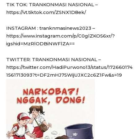
TIK TOK: TRANKONMASI NASIONAL –
https://vt.tiktok.com/ZSNX1D8ek/
INSTAGRAM : tranknmasinews2023 –
https://www.instagram.com/p/C0glZKOS6xr/?
igshid=MzRlODBiNWFlZA==
TWITTER: TRANKONMASI NASIONAL –
https://twitter.com/HadiPurwono13/status/172660174
1561713093?t=DF2mHJ7SWijUJXC2c6Z1Fw&s=19