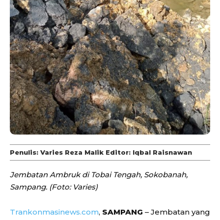
Penulis: Varies Reza Malik Editor: Iqbal Raisnawan
Jembatan Ambruk di Tobai Tengah, Sokobanah,
Sampang. (Foto: Varies)
Trankonmasinews.com
,
SAMPANG
– Jembatan yang