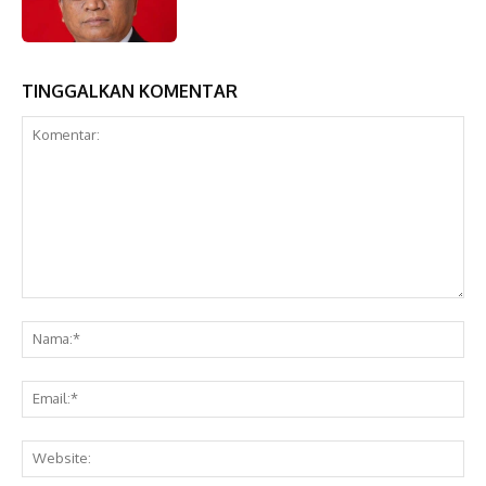
TINGGALKAN KOMENTAR
Komentar:
Na
Ema
Web