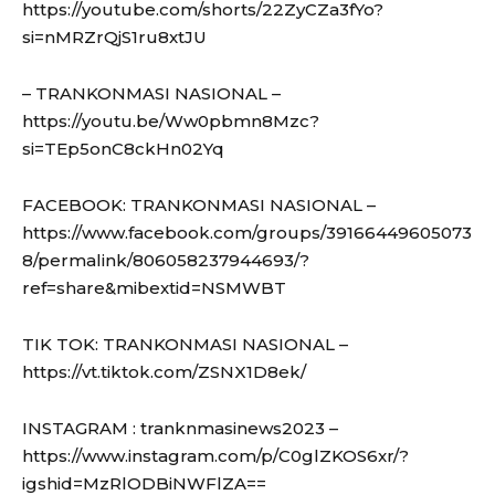
https://youtube.com/shorts/22ZyCZa3fYo?
si=nMRZrQjS1ru8xtJU
– TRANKONMASI NASIONAL –
https://youtu.be/Ww0pbmn8Mzc?
si=TEp5onC8ckHn02Yq
FACEBOOK: TRANKONMASI NASIONAL –
https://www.facebook.com/groups/39166449605073
8/permalink/806058237944693/?
ref=share&mibextid=NSMWBT
TIK TOK: TRANKONMASI NASIONAL –
https://vt.tiktok.com/ZSNX1D8ek/
INSTAGRAM : tranknmasinews2023 –
https://www.instagram.com/p/C0glZKOS6xr/?
igshid=MzRlODBiNWFlZA==