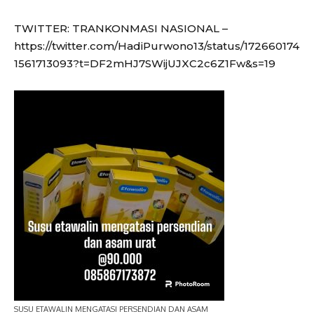
TWITTER: TRANKONMASI NASIONAL –
https://twitter.com/HadiPurwono13/status/172660174
1561713093?t=DF2mHJ7SWijUJXC2c6Z1Fw&s=19
SUSU ETAWALIN MENGATASI PERSENDIAN DAN ASAM