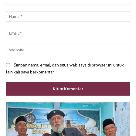
Komentar:
Na
Ema
Web
Simpan nama, email, dan situs web saya di browser ini untuk
lain kali saya berkomentar.