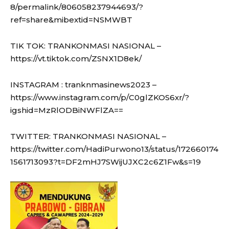
8/permalink/806058237944693/?
ref=share&mibextid=NSMWBT
TIK TOK: TRANKONMASI NASIONAL –
https://vt.tiktok.com/ZSNX1D8ek/
INSTAGRAM : tranknmasinews2023 –
https://www.instagram.com/p/C0glZKOS6xr/?
igshid=MzRlODBiNWFlZA==
TWITTER: TRANKONMASI NASIONAL –
https://twitter.com/HadiPurwono13/status/172660174
1561713093?t=DF2mHJ7SWijUJXC2c6Z1Fw&s=19