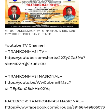
MEDIA TRANKONMASINEWS MENYAJIKAN BERITA YANG
OBYEKTIF,KREDIBEL DAN OUTENTIK
Youtube TV Channel :
– TRANKONMASI TV –
https://youtube.com/shorts/22ZyCZa3fYo?
si=nMRZrQjS1ru8xtJU
– TRANKONMASI NASIONAL –
https://youtu.be/Ww0pbmn8Mzc?
si=TEp5onC8ckHn02Yq
FACEBOOK: TRANKONMASI NASIONAL –
https://www.facebook.com/groups/39166449605073