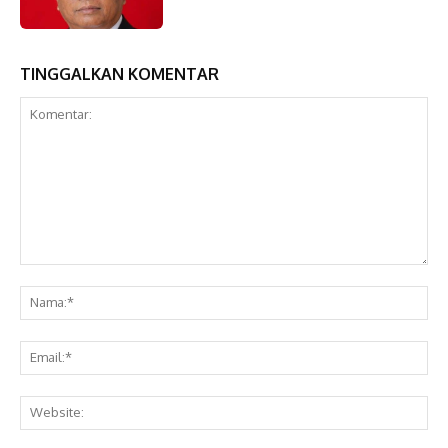
TINGGALKAN KOMENTAR
Komentar:
Na
Ema
Web