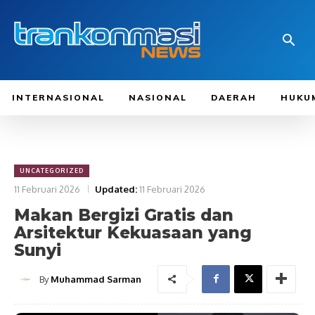
INTERNASIONAL
NASIONAL
DAERAH
HUKU
UNCATEGORIZED
11 Februari 2026
Updated:
11 Februari 2026
Makan Bergizi Gratis dan
Arsitektur Kekuasaan yang
Sunyi
By
Muhammad Sarman