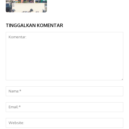
TINGGALKAN KOMENTAR
Komentar:
Na
Ema
Web