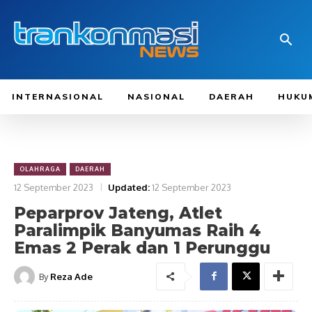
INTERNASIONAL
NASIONAL
DAERAH
HUKU
OLAHRAGA
DAERAH
12 September 2023
Updated:
12 September 2023
Peparprov Jateng, Atlet
Paralimpik Banyumas Raih 4
Emas 2 Perak dan 1 Perunggu
By
Reza Ade