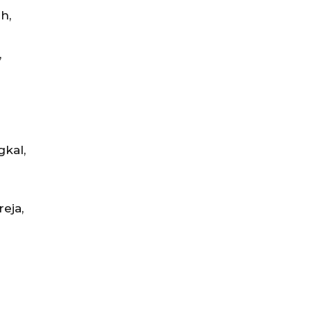
h,
,
kal,
eja,