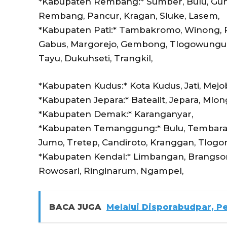
*Kabupaten Rembang:* Sumber, Bulu, Gunem
Rembang, Pancur, Kragan, Sluke, Lasem,
*Kabupaten Pati:* Tambakromo, Winong, P
Gabus, Margorejo, Gembong, Tlogowungu,
Tayu, Dukuhseti, Trangkil,
*Kabupaten Kudus:* Kota Kudus, Jati, Mejo
*Kabupaten Jepara:* Batealit, Jepara, Mlon
*Kabupaten Demak:* Karanganyar,
*Kabupaten Temanggung:* Bulu, Tembarak
Jumo, Tretep, Candiroto, Kranggan, Tlog
*Kabupaten Kendal:* Limbangan, Brangson
Rowosari, Ringinarum, Ngampel,
BACA JUGA
Melalui Disporabudpar, P