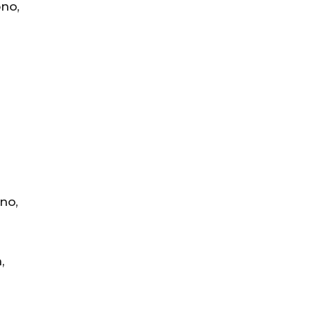
ono,
no,
,