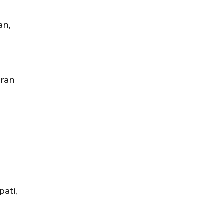
an,
aran
ati,