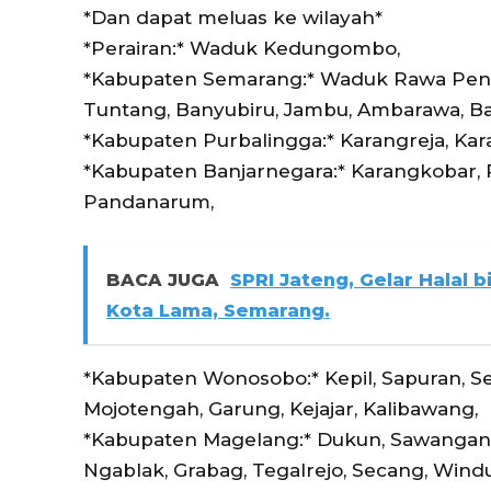
*Dan dapat meluas ke wilayah*
*Perairan:* Waduk Kedungombo,
*Kabupaten Semarang:* Waduk Rawa Pening
Tuntang, Banyubiru, Jambu, Ambarawa, Ba
*Kabupaten Purbalingga:* Karangreja, K
*Kabupaten Banjarnegara:* Karangkobar, P
Pandanarum,
BACA JUGA
SPRI Jateng, Gelar Halal bi
Kota Lama, Semarang.
*Kabupaten Wonosobo:* Kepil, Sapuran, Se
Mojotengah, Garung, Kejajar, Kalibawang,
*Kabupaten Magelang:* Dukun, Sawangan, K
Ngablak, Grabag, Tegalrejo, Secang, Windu