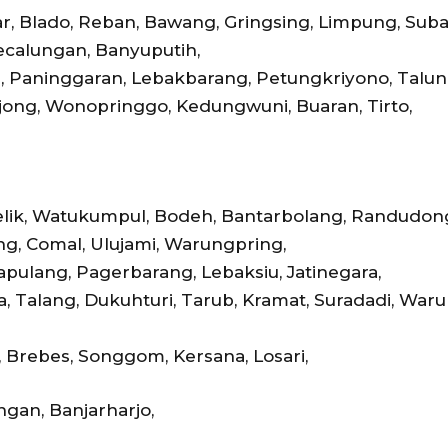
, Blado, Reban, Bawang, Gringsing, Limpung, Suba
calungan, Banyuputih,
 Paninggaran, Lebakbarang, Petungkriyono, Talun
Bojong, Wonopringgo, Kedungwuni, Buaran, Tirto,
elik, Watukumpul, Bodeh, Bantarbolang, Randudong
, Comal, Ulujami, Warungpring,
apulang, Pagerbarang, Lebaksiu, Jatinegara,
 Talang, Dukuhturi, Tarub, Kramat, Suradadi, Warur
 Brebes, Songgom, Kersana, Losari,
gan, Banjarharjo,