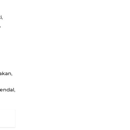
,
,
akan,
endal,