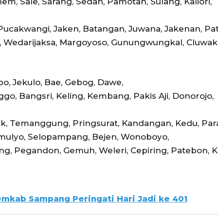
, Sale, Sarang, Sedan, Pamotan, Sulang, Kaliori,
ucakwangi, Jaken, Batangan, Juwana, Jakenan, Pati
 Wedarijaksa, Margoyoso, Gunungwungkal, Cluwak
bo, Jekulo, Bae, Gebog, Dawe,
ggo, Bangsri, Keling, Kembang, Pakis Aji, Donorojo,
, Temanggung, Pringsurat, Kandangan, Kedu, Par
omulyo, Selopampang, Bejen, Wonoboyo,
g, Pegandon, Gemuh, Weleri, Cepiring, Patebon, K
emkab Sampang Peringati Hari Jadi ke 401