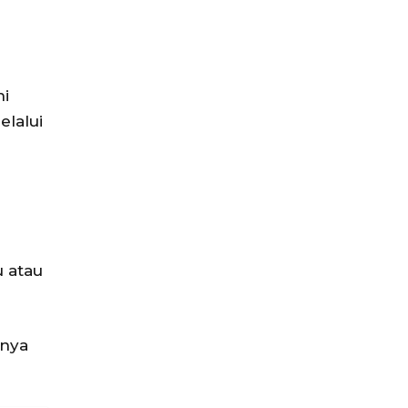
ni
elalui
 atau
rnya