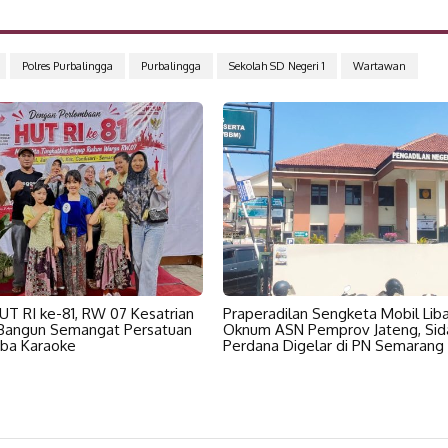
Polres Purbalingga
Purbalingga
Sekolah SD Negeri 1
Wartawan
HUT RI ke-81, RW 07 Kesatrian
Praperadilan Sengketa Mobil Lib
 Bangun Semangat Persatuan
Oknum ASN Pemprov Jateng, Sid
ba Karaoke
Perdana Digelar di PN Semarang