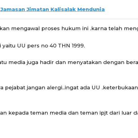
 Jamasan Jimatan Kalisalak Mendunia
 akan mengawal proses hukum ini .karna telah men
si yaitu UU pers no 40 THN 1999.
satu media juga hadir dan menyatakan dengan bera
ra pejabat jangan alergi..ingat ada UU .keterbukaan
n kepada teman media dan teman ipjt dari luar d