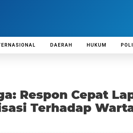
TERNASIONAL
DAERAH
HUKUM
POL
ga: Respon Cepat La
isasi Terhadap War