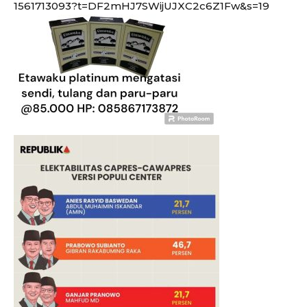
1561713093?t=DF2mHJ7SWijUJXC2c6Z1Fw&s=19