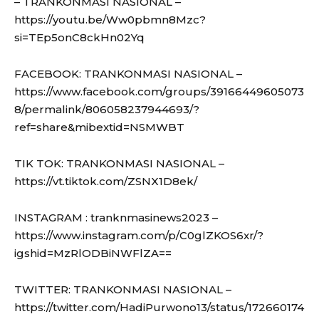
– TRANKONMASI NASIONAL –
https://youtu.be/Ww0pbmn8Mzc?
si=TEp5onC8ckHn02Yq
FACEBOOK: TRANKONMASI NASIONAL –
https://www.facebook.com/groups/39166449605073
8/permalink/806058237944693/?
ref=share&mibextid=NSMWBT
TIK TOK: TRANKONMASI NASIONAL –
https://vt.tiktok.com/ZSNX1D8ek/
INSTAGRAM : tranknmasinews2023 –
https://www.instagram.com/p/C0glZKOS6xr/?
igshid=MzRlODBiNWFlZA==
TWITTER: TRANKONMASI NASIONAL –
https://twitter.com/HadiPurwono13/status/172660174