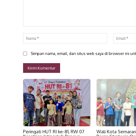
Komentar:
Nama:*
Simpan nama, email, dan situs web saya di browser ini unt
Peringati HUT RI ke-81, RW 07
Wali Kota Semara