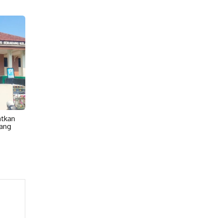
atkan
ang