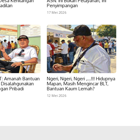
esa Kehilangan
ASN: Ini Bukan Pelayanan, Ini
adilan
Penyimpangan
17 Mei 2026
T: Amanah Bantuan
Ngeri, Ngeri, Ngeri ,…!!! Hidupnya
n Disalahgunakan
Mapan, Masih Mengincar BLT,
gan Pribadi
Bantuan Kaum Lemah?
12 Mei 2026