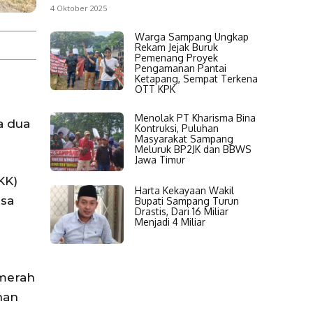
4 Oktober 2025
Warga Sampang Ungkap
Rekam Jejak Buruk
Pemenang Proyek
Pengamanan Pantai
Ketapang, Sempat Terkena
OTT KPK
Menolak PT Kharisma Bina
a dua
Kontruksi, Puluhan
Masyarakat Sampang
Meluruk BP2JK dan BBWS
Jawa Timur
KK)
Harta Kekayaan Wakil
esa
Bupati Sampang Turun
Drastis, Dari 16 Miliar
Menjadi 4 Miliar
 merah
han