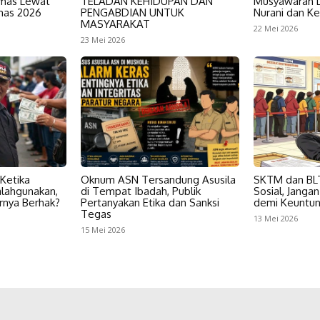
rmas Lewat
TELADAN KEHIDUPAN DAN
Musyawarah D
rmas 2026
PENGABDIAN UNTUK
Nurani dan Ke
MASYARAKAT
22 Mei 2026
23 Mei 2026
 Ketika
Oknum ASN Tersandung Asusila
SKTM dan BL
alahgunakan,
di Tempat Ibadah, Publik
Sosial, Janga
rnya Berhak?
Pertanyakan Etika dan Sanksi
demi Keuntun
Tegas
13 Mei 2026
15 Mei 2026