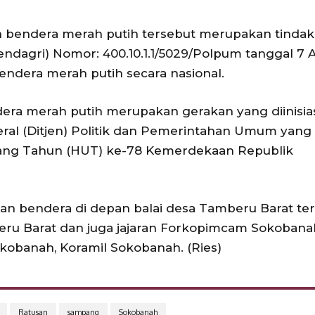
 bendera merah putih tersebut merupakan tindak
endagri) Nomor: 400.10.1.1/5029/Polpum tanggal 7 A
endera merah putih secara nasional.
dera merah putih merupakan gerakan yang diinisia
eral (Ditjen) Politik dan Pemerintahan Umum yang
ang Tahun (HUT) ke-78 Kemerdekaan Republik
san bendera di depan balai desa Tamberu Barat te
beru Barat dan juga jajaran Forkopimcam Sokobana
kobanah, Koramil Sokobanah. (Ries)
Ratusan
sampang
Sokobanah