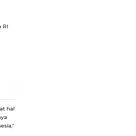
 RI
t hal
nya
sia,”