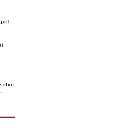
pril
si
rsebut
h.