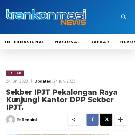
INTERNASIONAL
NASIONAL
DAERAH
HUKU
DAERAH
24 Juni 2023
Updated:
24 Juni 2023
Sekber IPJT Pekalongan Raya
Kunjungi Kantor DPP Sekber
IPJT.
By
Redaksi