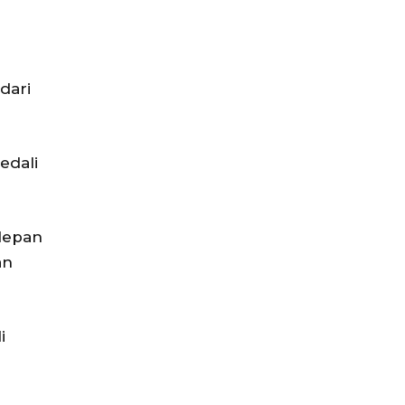
dari
edali
depan
an
i