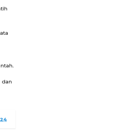
tih
ata
ntah.
r dan
024