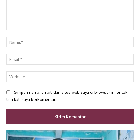
Komentar:
Na
Ema
Web
Simpan nama, email, dan situs web saya di browser ini untuk
lain kali saya berkomentar.