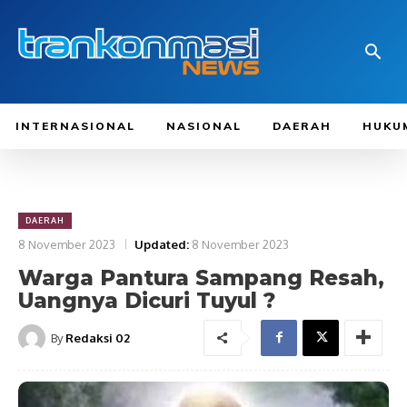
INTERNASIONAL
NASIONAL
DAERAH
HUKU
DAERAH
8 November 2023
Updated:
8 November 2023
Warga Pantura Sampang Resah,
Uangnya Dicuri Tuyul ?
By
Redaksi 02