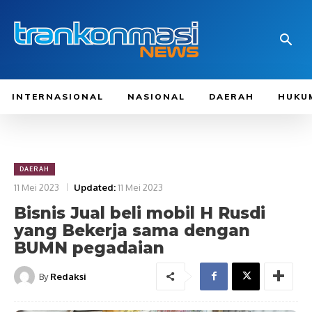
INTERNASIONAL
NASIONAL
DAERAH
HUKU
DAERAH
11 Mei 2023
Updated:
11 Mei 2023
Bisnis Jual beli mobil H Rusdi
yang Bekerja sama dengan
BUMN pegadaian
By
Redaksi