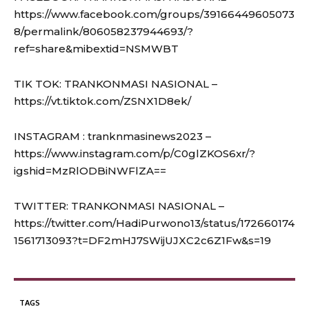
https://www.facebook.com/groups/39166449605073
8/permalink/806058237944693/?
ref=share&mibextid=NSMWBT
TIK TOK: TRANKONMASI NASIONAL –
https://vt.tiktok.com/ZSNX1D8ek/
INSTAGRAM : tranknmasinews2023 –
https://www.instagram.com/p/C0glZKOS6xr/?
igshid=MzRlODBiNWFlZA==
TWITTER: TRANKONMASI NASIONAL –
https://twitter.com/HadiPurwono13/status/172660174
1561713093?t=DF2mHJ7SWijUJXC2c6Z1Fw&s=19
TAGS