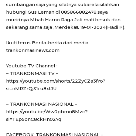
sumbangan saja yang sifatnya sukarela,silahkan
hubungi Gus Leman di 085866882478,saya
muridnya Mbah Harno Raga Jati mati besuk dan
sekarang sama saja ,Merdeka!!. 19-01-2024(Hadi P).
Ikuti terus Berita-berita dari media
trankonmasinews.com
Youtube TV Channel :
– TRANKONMASI TV –
https://youtube.com/shorts/22ZyCZa3fYo?
si=nMRZrQjS1ru8xtJU
– TRANKONMASI NASIONAL –
https://youtu.be/Ww0pbmn8Mzc?
si=TEp5onC8ckHn02Yq
FACEBOOK: TRANKONMASI NASIONAL –