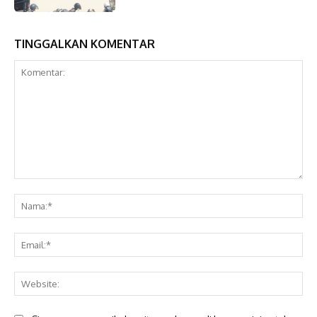
TINGGALKAN KOMENTAR
Komentar:
Na
Ema
Web