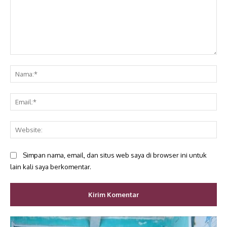
Komentar:
Na
Ema
Web
Simpan nama, email, dan situs web saya di browser ini untuk
lain kali saya berkomentar.