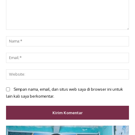
Komentar:
Na
Ema
Web
Simpan nama, email, dan situs web saya di browser ini untuk
lain kali saya berkomentar.