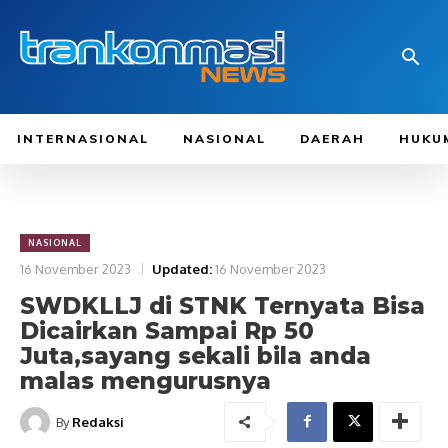
INTERNASIONAL
NASIONAL
DAERAH
HUKU
NASIONAL
16 November 2023
Updated:
16 November 2023
SWDKLLJ di STNK Ternyata Bisa
Dicairkan Sampai Rp 50
Juta,sayang sekali bila anda
malas mengurusnya
By
Redaksi