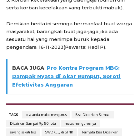
serta korban kecelakaan yang terbukti mabuk).
Demikian berita ini semoga bermanfaat buat warga
masyarakat, barangkali buat jaga-jaga jika ada
sesuatu hal yang menimpa buruk kepada
pengendara. 16-11-2023(Pewarta: Hadi P).
BACA JUGA
Pro Kontra Program MBG:
Dampak Nyata di Akar Rumput, Soroti
Efektivitas Anggaran
TAGS
bila anda malas mengurus
Bisa Dicairkan Sampai
Dicairkan Sampai Rp 50 Juta
malas mengurusnya
sayang sekali bila
SWDKLLJ di STNK
Ternyata Bisa Dicairkan