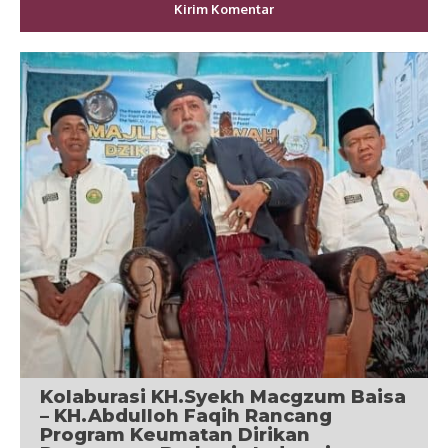
Kolaburasi KH.Syekh Macgzum Baisa
– KH.Abdulloh Faqih Rancang
Program Keumatan Dirikan