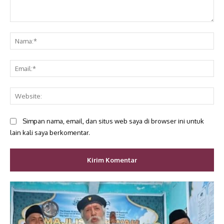
Komentar:
Na
Ema
Web
Simpan nama, email, dan situs web saya di browser ini untuk
lain kali saya berkomentar.