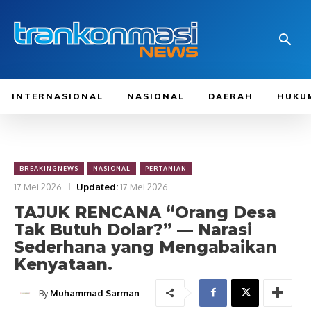
INTERNASIONAL
NASIONAL
DAERAH
HUKU
BREAKINGNEWS
NASIONAL
PERTANIAN
17 Mei 2026
Updated:
17 Mei 2026
TAJUK RENCANA “Orang Desa
Tak Butuh Dolar?” — Narasi
Sederhana yang Mengabaikan
Kenyataan.
By
Muhammad Sarman