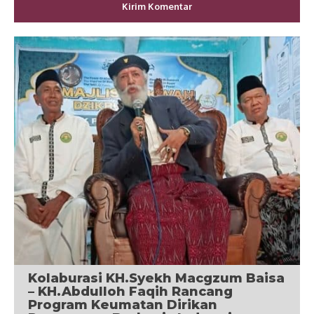
Kolaburasi KH.Syekh Macgzum Baisa
– KH.Abdulloh Faqih Rancang
Program Keumatan Dirikan