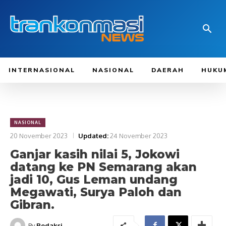
INTERNASIONAL
NASIONAL
DAERAH
HUKU
NASIONAL
20 November 2023
Updated:
24 November 2023
Ganjar kasih nilai 5, Jokowi
datang ke PN Semarang akan
jadi 10, Gus Leman undang
Megawati, Surya Paloh dan
Gibran.
By
Redaksi