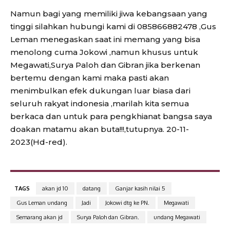
Namun bagi yang memiliki jiwa kebangsaan yang
tinggi silahkan hubungi kami di 085866882478 ,Gus
Leman menegaskan saat ini memang yang bisa
menolong cuma Jokowi ,namun khusus untuk
Megawati,Surya Paloh dan Gibran jika berkenan
bertemu dengan kami maka pasti akan
menimbulkan efek dukungan luar biasa dari
seluruh rakyat indonesia ,marilah kita semua
berkaca dan untuk para pengkhianat bangsa saya
doakan matamu akan buta!!!,tutupnya. 20-11-
2023(Hd-red).
TAGS
akan jd 10
datang
Ganjar kasih nilai 5
Gus Leman undang
Jadi
Jokowi dtg ke PN.
Megawati
Semarang akan jd
Surya Paloh dan Gibran.
undang Megawati