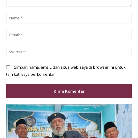
Komentar:
Na
Ema
Web
Simpan nama, email, dan situs web saya di browser ini untuk
lain kali saya berkomentar.