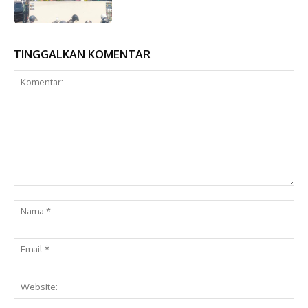
TINGGALKAN KOMENTAR
Komentar:
Na
Ema
Web