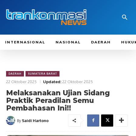
INTERNASIONAL
NASIONAL
DAERAH
HUKU
DAERAH
SUMATERA BARAT
22 Oktober 2025
Updated:
22 Oktober 2025
Melaksanakan Ujian Sidang
Praktik Peradilan Semu
Pembahasan Ini!!
By
Saidi Hartono