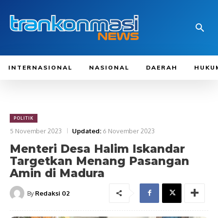
INTERNASIONAL
NASIONAL
DAERAH
HUKU
POLITIK
5 November 2023
Updated:
6 November 2023
Menteri Desa Halim Iskandar
Targetkan Menang Pasangan
Amin di Madura
By
Redaksi 02