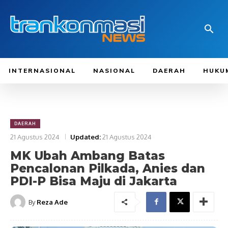
INTERNASIONAL
NASIONAL
DAERAH
HUKU
DAERAH
21 Agustus 2024
Updated:
21 Agustus 2024
MK Ubah Ambang Batas
Pencalonan Pilkada, Anies dan
PDI-P Bisa Maju di Jakarta
By
Reza Ade