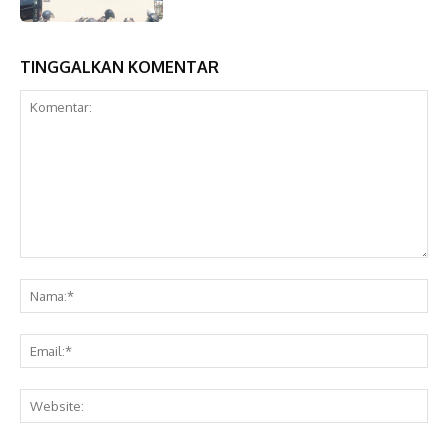
TINGGALKAN KOMENTAR
Komentar:
Na
Ema
Web