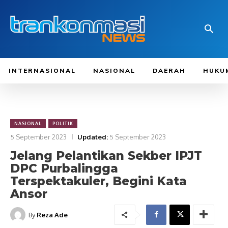
INTERNASIONAL
NASIONAL
DAERAH
HUKU
NASIONAL
POLITIK
5 September 2023
Updated:
5 September 2023
Jelang Pelantikan Sekber IPJT
DPC Purbalingga
Terspektakuler, Begini Kata
Ansor
By
Reza Ade