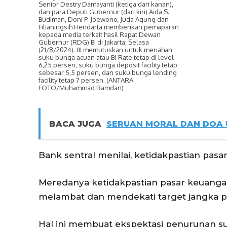
Senior Destry Damayanti (ketiga dari kanan),
dan para Deputi Gubernur (dari kiri) Aida S.
Budiman, Doni P. Joewono, Juda Agung dan
Filianingsih Hendarta memberikan pemaparan
kepada media terkait hasil Rapat Dewan
Gubernur (RDG) BI di Jakarta, Selasa
(21/8/2024). BI memutuskan untuk menahan
suku bunga acuan atau BI-Rate tetap di level
6,25 persen, suku bunga deposit facility tetap
sebesar 5,5 persen, dan suku bunga lending
facility tetap 7 persen. (ANTARA
FOTO/Muhammad Ramdan)
BACA JUGA
SERUAN MORAL DAN DOA 
Bank sentral menilai, ketidakpastian pas
Meredanya ketidakpastian pasar keuangan 
melambat dan mendekati target jangka pa
Hal ini membuat ekspektasi penurunan su