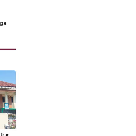
uga
atkan