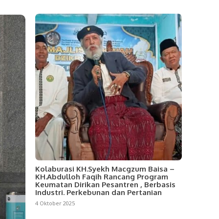
Kolaburasi KH.Syekh Macgzum Baisa –
KH.Abdulloh Faqih Rancang Program
Keumatan Dirikan Pesantren , Berbasis
Industri. Perkebunan dan Pertanian
4 Oktober 2025