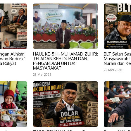
ngan Alihkan
HAUL KE-5 H. MUHAMAD ZUHRI:
BLT Salah Sas
awan Bodrex”
TELADAN KEHIDUPAN DAN
Musyawarah D
a Rakyat
PENGABDIAN UNTUK
Nurani dan Ke
MASYARAKAT
22 Mei 2026
23 Mei 2026