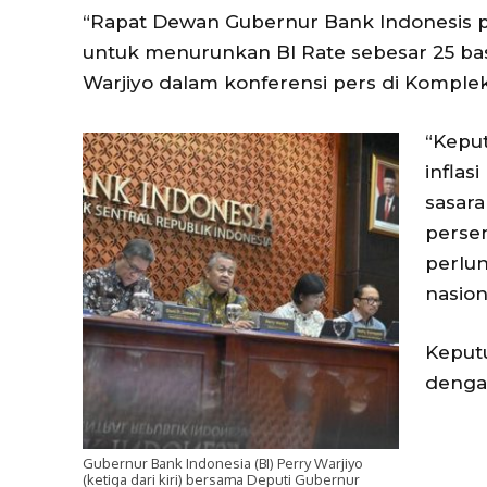
“Rapat Dewan Gubernur Bank Indonesis 
untuk menurunkan BI Rate sebesar 25 basi
Warjiyo dalam konferensi pers di Komplek
“Keput
inflas
sasara
persen
perlu
nasion
Keput
denga
Gubernur Bank Indonesia (BI) Perry Warjiyo
(ketiga dari kiri) bersama Deputi Gubernur