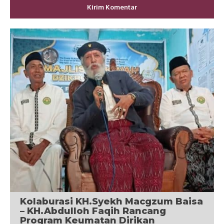
Kolaburasi KH.Syekh Macgzum Baisa
– KH.Abdulloh Faqih Rancang
Program Keumatan Dirikan