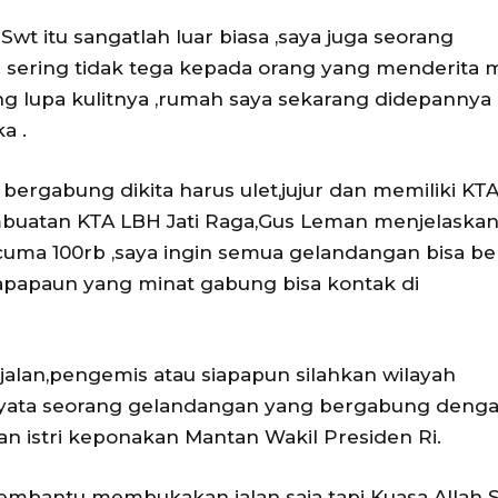
t itu sangatlah luar biasa ,saya juga seorang
a sering tidak tega kepada orang yang menderita 
cang lupa kulitnya ,rumah saya sekarang didepannya
a .
ergabung dikita harus ulet,jujur dan memiliki KT
pembuatan KTA LBH Jati Raga,Gus Leman menjelaska
i cuma 100rb ,saya ingin semua gelandangan bisa b
apapaun yang minat gabung bisa kontak di
jalan,pengemis atau siapapun silahkan wilayah
h nyata seorang gelandangan yang bergabung deng
n istri keponakan Mantan Wakil Presiden Ri.
mbantu membukakan jalan saja tapi Kuasa Allah 