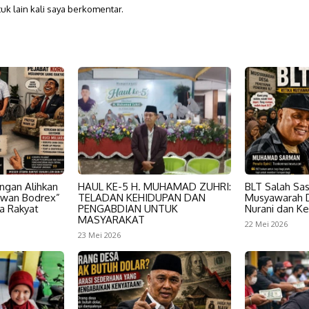
uk lain kali saya berkomentar.
ngan Alihkan
HAUL KE-5 H. MUHAMAD ZUHRI:
BLT Salah Sas
awan Bodrex”
TELADAN KEHIDUPAN DAN
Musyawarah D
a Rakyat
PENGABDIAN UNTUK
Nurani dan Ke
MASYARAKAT
22 Mei 2026
23 Mei 2026