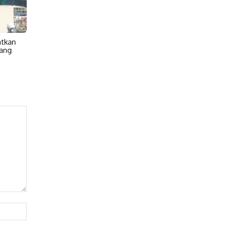
atkan
ang
Website: