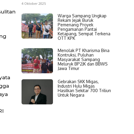
4 Oktober 2025
ulitan
Warga Sampang Ungkap
Rekam Jejak Buruk
Pemenang Proyek
Pengamanan Pantai
Ketapang, Sempat Terkena
ang
OTT KPK
Menolak PT Kharisma Bina
Kontruksi, Puluhan
Masyarakat Sampang
Meluruk BP2JK dan BBWS
Jawa Timur
yata
Gebrakan SKK Migas,
ngga
Industri Hulu Migas
Hasilkan Sekitar 700 Triliun
aya
Untuk Negara
RI