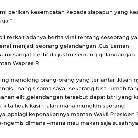
ami berikan kesempatan kepada siapapun yang kes
ga “ .
l terkait adanya berita viral tentang seseorang y
rkenal menjadi seorang gelandangan ,Gus Leman
 kami sangat berbeda justru seorang gelandangan
ntan Wapres RI
ring menolong orang-orang yang terlantar ,kisah n
ngis –nangis sama saya , sekarang bisa rumah ta
han elit ,gelandangan tersebut dapat istri yang k
a kita tidak kasih jalan mana mungkin seorang
ya ,apalagi keponakannya mantan Wakil Presiden 
mis-ngemis dimana –mana mau makan saja susahnya