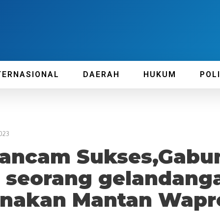
TERNASIONAL
DAERAH
HUKUM
POL
023
erancam Sukses,Gabu
“ seorang gelandang
ponakan Mantan Wapre