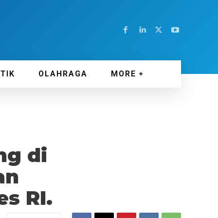
ITIK
OLAHRAGA
MORE
ng di
an
s RI.