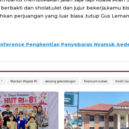
erbakti dan sholat,ulet dan jujur bekerja,kamu bi
n perjuangan yang luar biasa ,tutup Gus Leman.
onference Penghentian Penyebaran Nyamuk Aed
 “
Mantan Wapres RI
seorang gelandangan
Terancam sukses
Viral!! G