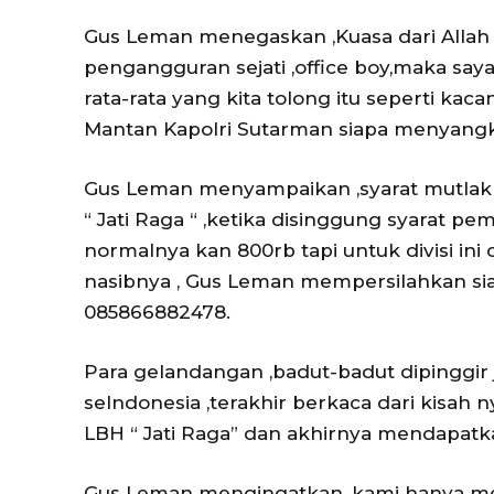
Gus Leman menegaskan ,Kuasa dari Allah Sw
pengangguran sejati ,office boy,maka say
rata-rata yang kita tolong itu seperti ka
Mantan Kapolri Sutarman siapa menyangk
Gus Leman menyampaikan ,syarat mutlak b
“ Jati Raga “ ,ketika disinggung syarat 
normalnya kan 800rb tapi untuk divisi in
nasibnya , Gus Leman mempersilahkan si
085866882478.
Para gelandangan ,badut-badut dipinggir 
seIndonesia ,terakhir berkaca dari kisa
LBH “ Jati Raga” dan akhirnya mendapatka
Gus Leman mengingatkan ,kami hanya me