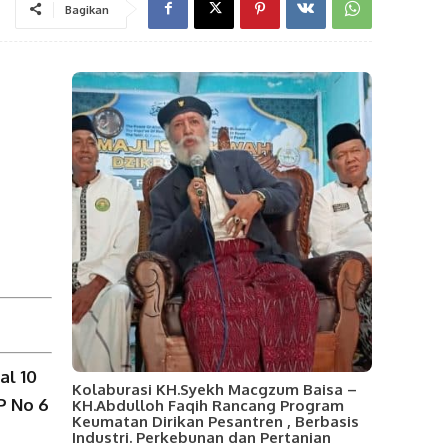
Bagikan
al 10
Kolaburasi KH.Syekh Macgzum Baisa –
P No 6
KH.Abdulloh Faqih Rancang Program
Keumatan Dirikan Pesantren , Berbasis
Industri. Perkebunan dan Pertanian