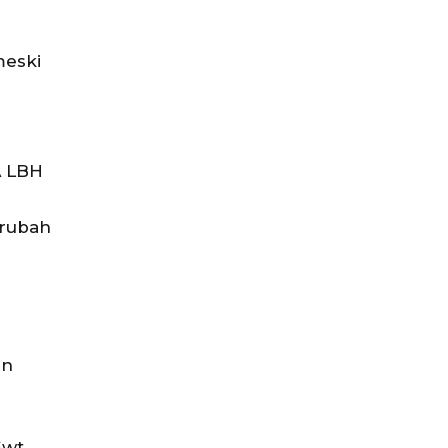
meski
A LBH
n
erubah
an
Swt