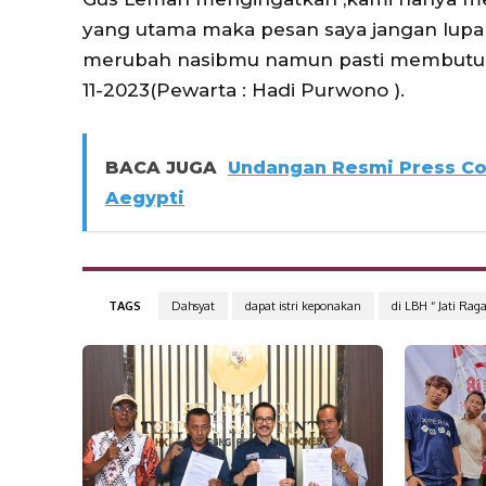
yang utama maka pesan saya jangan lupa b
merubah nasibmu namun pasti membutuhka
11-2023(Pewarta : Hadi Purwono ).
BACA JUGA
Undangan Resmi Press C
Aegypti
TAGS
Dahsyat
dapat istri keponakan
di LBH “ Jati Raga