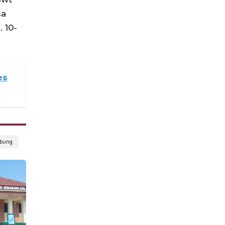
sa
 10-
es
abung